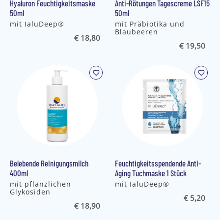
Hyaluron Feuchtigkeitsmaske
Anti-Rötungen Tagescreme LSF15
50ml
50ml
mit IaluDeep®
mit Präbiotika und
Blaubeeren
€ 18,80
€ 19,50
Belebende Reinigungsmilch
Feuchtigkeitsspendende Anti-
400ml
Aging Tuchmaske 1 Stück
mit pflanzlichen
mit IaluDeep®
Glykosiden
€ 5,20
€ 18,90