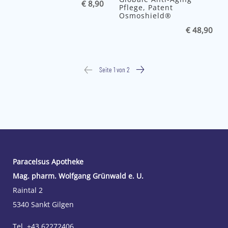
€ 8,90
Pflege, Patent
Osmoshield®
€ 48,90
Seite 1 von 2
Paracelsus Apotheke
Mag. pharm. Wolfgang Grünwald e. U.
Raintal 2
5340 Sankt Gilgen
Tel. +43 62272406