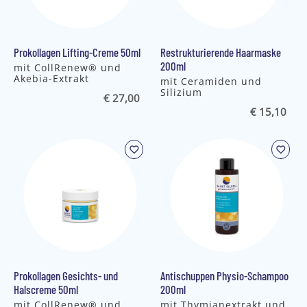
Prokollagen Lifting-Creme 50ml
Restrukturierende Haarmaske
200ml
mit CollRenew® und
Akebia-Extrakt
mit Ceramiden und
Silizium
€ 27,00
€ 15,10
Prokollagen Gesichts- und
Antischuppen Physio-Schampoo
Halscreme 50ml
200ml
mit CollRenew® und
mit Thymianextrakt und