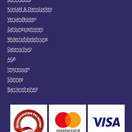
Kontakt & Dienstzeiten
Versandkosten
Zahlungsoptionen
Widerrufsbelehrung
Datenschutz
AGB
Impressum
Sitemap
Barrierefreiheit